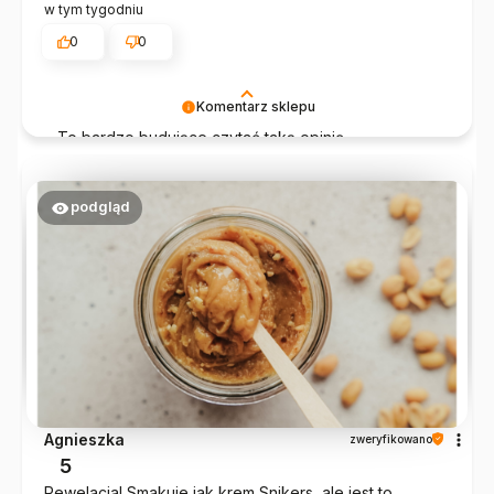
w tym tygodniu
0
0
Komentarz sklepu
To bardzo budujące czytać taką opinię.
Dziękujemy, że jesteś z nami i że wybierasz
prawdziwe, naturalne produkty.
podgląd
Agnieszka
zweryfikowano
5
Rewelacja! Smakuje jak krem Snikers, ale jest to