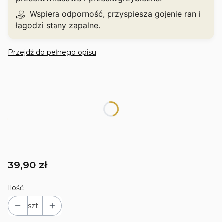
Wspiera odporność, przyspiesza gojenie ran i
łagodzi stany zapalne.
Przejdź do pełnego opisu
WYBIERZ SWÓJ PRODUKT
Poszczególne warianty mogą różnić się ceną
*
Gramatura
Wybierz wariant, aby dodać produkt do koszyka
Cena
39,90 zł
Ilość
szt.