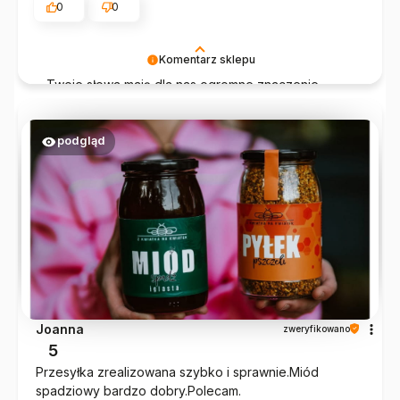
0
0
Komentarz sklepu
Twoje słowa mają dla nas ogromne znaczenie.
Dziękujemy i mamy nadzieję, że nasze produkty
będą gościć u Ciebie częściej!
podgląd
Joanna
zweryfikowano
5
Przesyłka zrealizowana szybko i sprawnie.Miód
spadziowy bardzo dobry.Polecam.