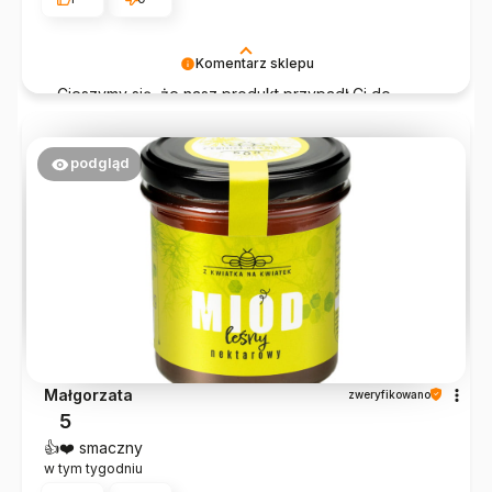
Komentarz sklepu
Cieszymy się, że nasz produkt przypadł Ci do
gustu. Dziękujemy za dobre słowo – to dla nas
największa motywacja do dalszej pracy!
podgląd
Małgorzata
zweryfikowano
5
👍️❤️ smaczny
w tym tygodniu