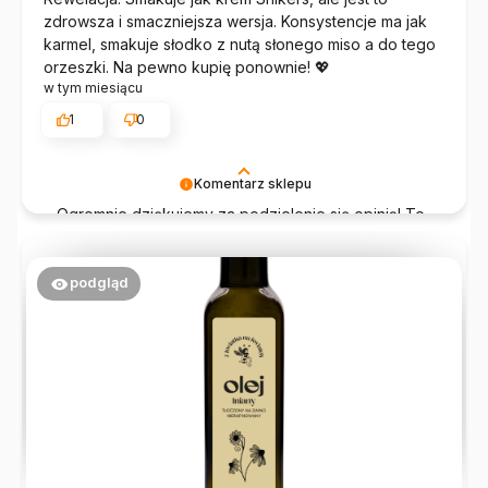
zdrowsza i smaczniejsza wersja. Konsystencje ma jak
karmel, smakuje słodko z nutą słonego miso a do tego
orzeszki. Na pewno kupię ponownie! 💖
w tym miesiącu
1
0
Komentarz sklepu
Ogromnie dziękujemy za podzielenie się opinią! To
właśnie dzięki takim słowom chce się pracować
jeszcze bardziej 💛
podgląd