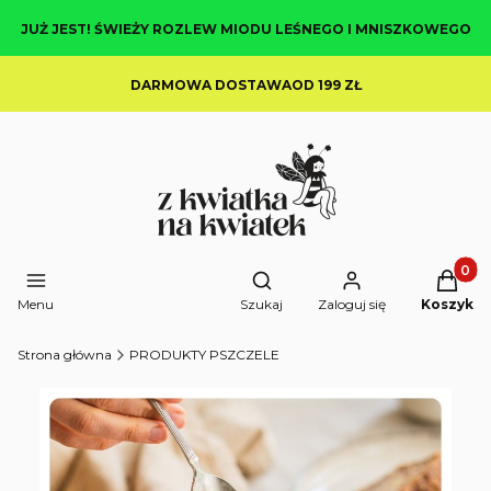
JUŻ JEST! ŚWIEŻY ROZLEW MIODU LEŚNEGO I MNISZKOWEGO
DARMOWA DOSTAWAOD 199 ZŁ
Produkt
Otwórz wyszukiwarkę
Menu
Szukaj
Zaloguj się
Koszyk
Strona główna
PRODUKTY PSZCZELE