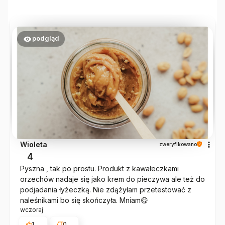
podgląd
Wioleta
zweryfikowano
4
Pyszna , tak po prostu. Produkt z kawałeczkami
orzechów nadaje się jako krem do pieczywa ale też do
podjadania łyżeczką. Nie zdążyłam przetestować z
naleśnikami bo się skończyła. Mniam😋
wczoraj
1
0