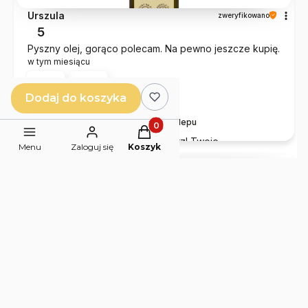
Urszula
zweryfikowano
5
Pyszny olej, gorąco polecam. Na pewno jeszcze kupię.
w tym miesiącu
0
0
Dodaj do koszyka
Komentarz sklepu
Produkty w koszyku: 0. Zobacz 
Dziękujemy za piękny komentarz! Twoje
Menu
Zaloguj się
Koszyk
zadowolenie to najlepsza nagroda za naszą pasję i
serce wkładane w każdy produkt.
podgląd