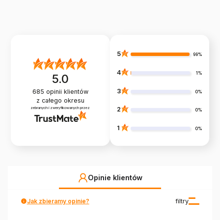
5
99%
4
1%
5.0
3
685
opinii klientów
0%
z całego okresu
zebranych i zweryfikowanych przez
2
0%
1
0%
Opinie klientów
Jak zbieramy opinie?
filtry