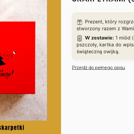
Prezent, który rozgrz
stworzony razem z Wami
W zestawie:
1 miód (
pszczoły, kartka do wpi
świąteczną owijką.
Przejdź do pełnego opisu
WYBIERZ SWÓJ PRODU
Poszczególne warianty mogą 
*
Wybierz smak miodu 1
Wybierz wariant, aby dodać