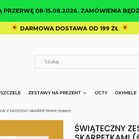
 PRZERWĘ 08-15.08.2026. ZAMÓWIENIA BĘDZ
DARMOWA DOSTAWA OD 199 ZŁ
PSZCZELE
ZESTAWY NA PREZENT
OCTY
OXYMELE
W Z MIODEM I SKARPETKAMI (średni)
ŚWIĄTECZNY ZE
SKARPETKAMI (ś