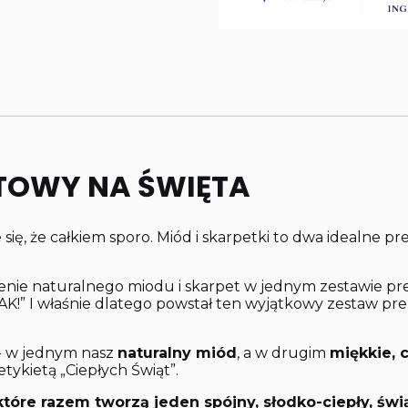
TOWY NA ŚWIĘTA
 się, że całkiem sporo. Miód i skarpetki to dwa idealne pr
zenie naturalnego miodu i skarpet w jednym zestawie p
„TAK!” I właśnie dlatego powstał ten wyjątkowy zestaw p
- w jednym nasz
naturalny miód
, a w drugim
miękkie, 
etykietą „Ciepłych Świąt”.
tóre razem tworzą jeden spójny, słodko-ciepły, świ