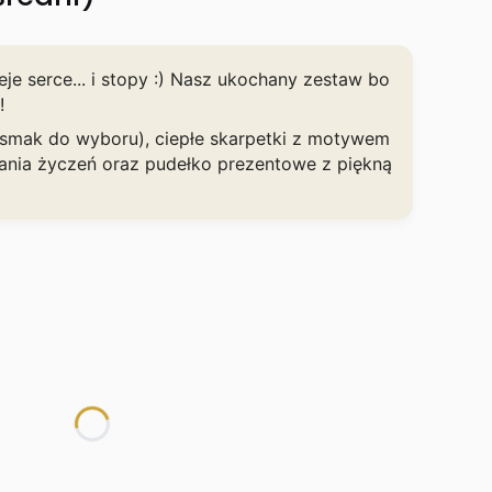
eje serce... i stopy :) Nasz ukochany zestaw bo
!
smak do wyboru), ciepłe skarpetki z motywem
sania życzeń oraz pudełko prezentowe z piękną
KT
różnić się ceną
 produkt do koszyka