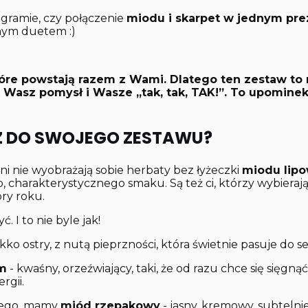
agramie, czy połączenie
miodu i skarpet w jednym pre
tnym duetem :)
óre powstają razem z Wami. Dlatego ten zestaw to 
, Wasz pomysł i Wasze „tak, tak, TAK!”. To upomine
SZ DO SWOJEGO ZESTAWU?
i nie wyobrażają sobie herbaty bez łyżeczki
miodu lip
o, charakterystycznego smaku. Są też ci, którzy wybieraj
ry roku.
. I to nie byle jak!
ekko ostry, z nutą pieprzności, która świetnie pasuje do
em
- kwaśny, orzeźwiający, taki, że od razu chce się sięgnąć
rgii.
tnego, mamy
miód rzepakowy
- jasny, kremowy, subtelnie