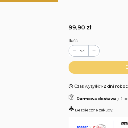
*
Wybierz rozmiar skarpetek
Wybierz wariant, aby dodać
Cena
99,90 zł
Ilość
szt.
D
Czas wysyłki:
1-2 dni robo
Darmowa dostawa
już od
Bezpieczne zakupy: