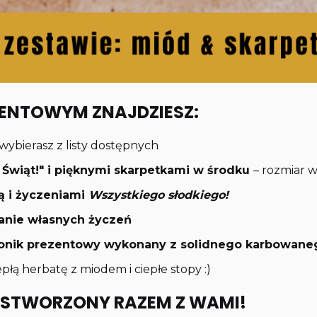
ZENTOWYM ZNAJDZIESZ:
wybierasz z listy dostępnych
ch Świąt!" i pięknymi skarpetkami w środku
– rozmiar wy
ą i życzeniami
Wszystkiego słodkiego!
anie własnych życzeń
rtonik prezentowy wykonany z solidnego karbowane
płą herbatę z miodem i ciepłe stopy :)
STWORZONY RAZEM Z WAMI!