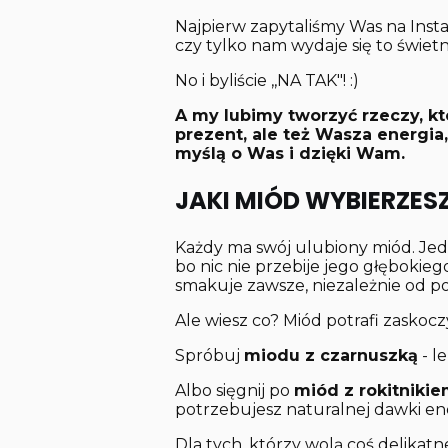
Najpierw zapytaliśmy Was na Inst
czy tylko nam wydaje się to świe
No i byliście ,,NA TAK"! :)
A my lubimy tworzyć rzeczy, kt
prezent, ale też Wasza energia
myślą o Was i dzięki Wam.
JAKI MIÓD WYBIERZE
Każdy ma swój ulubiony miód. Jedn
bo nic nie przebije jego głębokieg
smakuje zawsze, niezależnie od po
Ale wiesz co? Miód potrafi zaskoczyć
Spróbuj
miodu z czarnuszką
- l
Albo sięgnij po
miód z rokitniki
potrzebujesz naturalnej dawki ene
Dla tych, którzy wolą coś delika