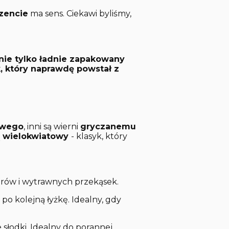
zencie
ma sens. Ciekawi byliśmy,
nie tylko ładnie zapakowany
k, który naprawdę powstał z
owego
, inni są wierni
gryczanemu
ą
wielokwiatowy
- klasyk, który
 serów i wytrawnych przekąsek.
 po kolejną łyżkę. Idealny, gdy
 słodki. Idealny do porannej