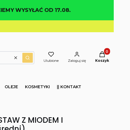
IEMY WYSYŁAĆ OD 17.08.
Produkty w kos
Wyczyść
Szukaj
Ulubione
Zaloguj się
Koszyk
OLEJE
KOSMETYKI
|| KONTAKT
STAW Z MIODEM I
redni)