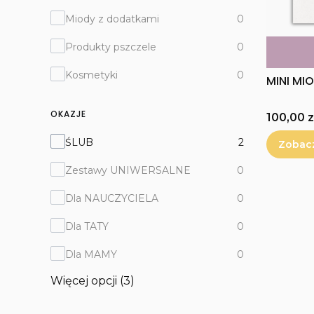
Miody z dodatkami
0
Produkty pszczele
0
Kosmetyki
0
MINI MI
OKAZJE
Cena
100,00 z
OKAZJE
ŚLUB
2
Zobac
Zestawy UNIWERSALNE
0
Dla NAUCZYCIELA
0
Dla TATY
0
Dla MAMY
0
Więcej opcji (3)