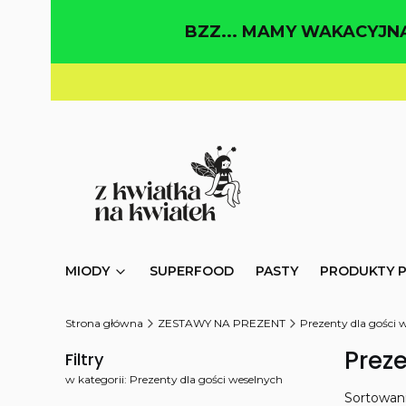
BZZ... MAMY WAKACYJNĄ
MIODY
SUPERFOOD
PASTY
PRODUKTY 
Strona główna
ZESTAWY NA PREZENT
Prezenty dla gości 
Prez
Filtry
w kategorii: Prezenty dla gości weselnych
Lista
Sortowani