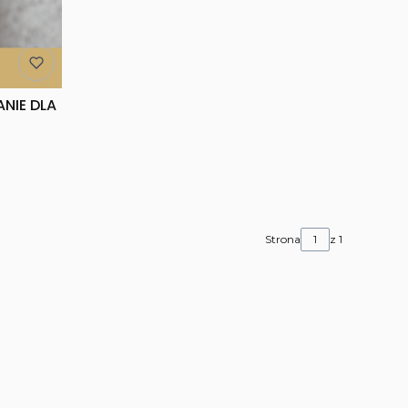
ANIE DLA
Strona
z 1