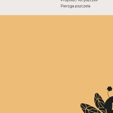
Propolis / Kit pszczeli
Pierzga pszczela