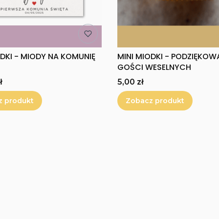
ODKI - MIODY NA KOMUNIĘ
MINI MIODKI - PODZIĘKOW
GOŚCI WESELNYCH
Cena
ł
5,00 zł
z produkt
Zobacz produkt