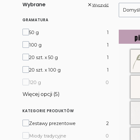
Wybrane
Wyczyść
Domyśl
GRAMATURA
Gramatura
50 g
1
100 g
1
20 szt. x 50 g
1
20 szt. x 100 g
1
120 g
0
Więcej opcji (5)
KATEGORIE PRODUKTÓW
KATEGORIE PRODUKTÓW
Zestawy prezentowe
2
Miody tradycyjne
0