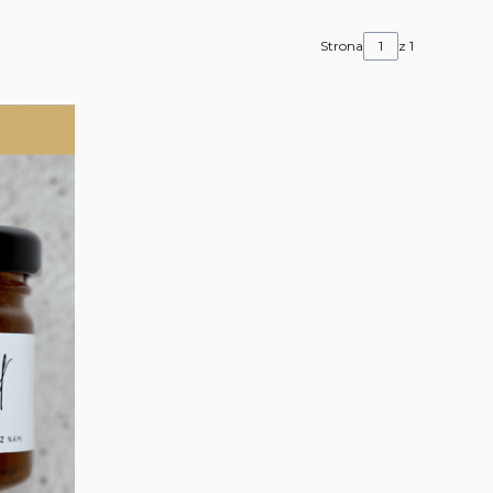
Strona
z 1