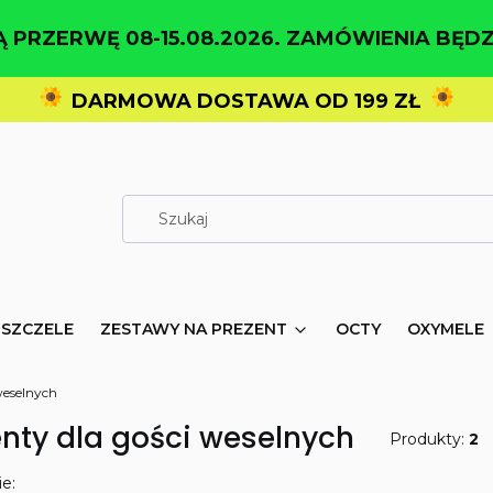
 PRZERWĘ 08-15.08.2026. ZAMÓWIENIA BĘDZ
DARMOWA DOSTAWA OD 199 ZŁ
PSZCZELE
ZESTAWY NA PREZENT
OCTY
OXYMELE
weselnych
enty dla gości weselnych
Produkty:
2
 produktów
e: