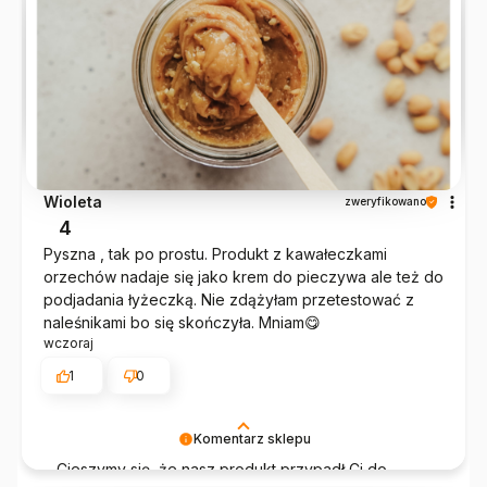
Wioleta
zweryfikowano
4
Pyszna , tak po prostu. Produkt z kawałeczkami
orzechów nadaje się jako krem do pieczywa ale też do
podjadania łyżeczką. Nie zdążyłam przetestować z
naleśnikami bo się skończyła. Mniam😋
wczoraj
1
0
Komentarz sklepu
Cieszymy się, że nasz produkt przypadł Ci do