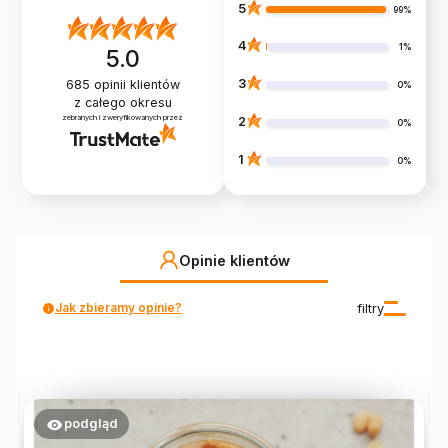
5
99%
4
1%
5.0
3
685
opinii klientów
0%
z całego okresu
zebranych i zweryfikowanych przez
2
0%
1
0%
Opinie klientów
Jak zbieramy opinie?
filtry
podgląd