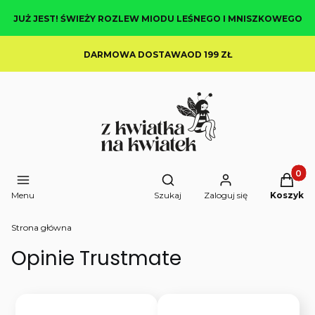
JUŻ JEST! ŚWIEŻY ROZLEW MIODU LEŚNEGO I MNISZKOWEGO
DARMOWA DOSTAWAOD 199 ZŁ
Produkt
Otwórz wyszukiwarkę
Menu
Szukaj
Zaloguj się
Koszyk
Strona główna
Opinie Trustmate