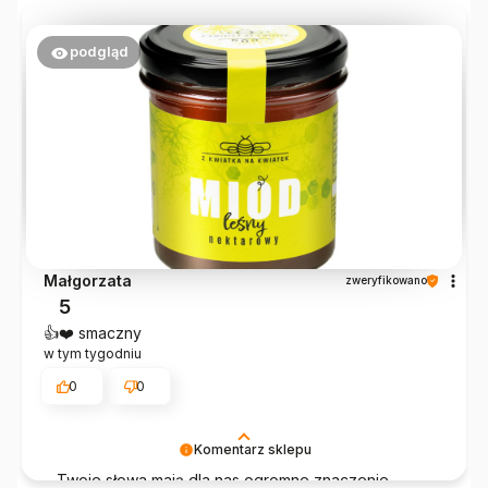
gustu. Dziękujemy za dobre słowo – to dla nas
największa motywacja do dalszej pracy!
podgląd
Małgorzata
zweryfikowano
5
👍️❤️ smaczny
w tym tygodniu
0
0
Komentarz sklepu
Twoje słowa mają dla nas ogromne znaczenie.