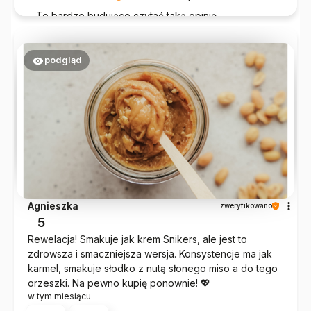
To bardzo budujące czytać taką opinię.
Dziękujemy, że jesteś z nami i że wybierasz
prawdziwe, naturalne produkty.
podgląd
Agnieszka
zweryfikowano
5
Rewelacja! Smakuje jak krem Snikers, ale jest to
zdrowsza i smaczniejsza wersja. Konsystencje ma jak
karmel, smakuje słodko z nutą słonego miso a do tego
orzeszki. Na pewno kupię ponownie! 💖
w tym miesiącu