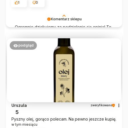
1
0
Komentarz sklepu
Ogromnie dziękujemy za podzielenie się opinią! To
właśnie dzięki takim słowom chce się pracować
jeszcze bardziej 💛
podgląd
Urszula
zweryfikowano
5
Pyszny olej, gorąco polecam. Na pewno jeszcze kupię.
w tym miesiącu