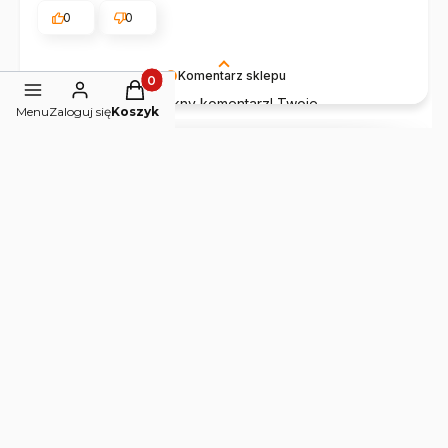
0
0
Komentarz sklepu
Produkty w koszyku: 0. Zobacz szczegóły
Dziękujemy za piękny komentarz! Twoje
Menu
Zaloguj się
Koszyk
zadowolenie to najlepsza nagroda za naszą pasję i
serce wkładane w każdy produkt.
podgląd
Urszula
zweryfikowano
5
Super maść, tylko trzy składniki. Polecam szczerze.
w tym miesiącu