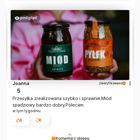
Dziękujemy i mamy nadzieję, że nasze produkty
będą gościć u Ciebie częściej!
podgląd
Joanna
zweryfikowano
5
Przesyłka zrealizowana szybko i sprawnie.Miód
spadziowy bardzo dobry.Polecam.
w tym tygodniu
0
0
Komentarz sklepu