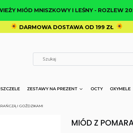
WIEŻY MIÓD MNISZKOWY I LEŚNY - ROZLEW 20
DARMOWA DOSTAWA OD 199 ZŁ
PSZCZELE
ZESTAWY NA PREZENT
OCTY
OXYMELE
RAŃCZĄ I GOŹDZIKAMI
MIÓD Z POMARA