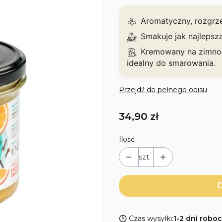
Aromatyczny, rozgrze
Smakuje jak najlepsz
Kremowany na zimno -
idealny do smarowania.
Przejdź do pełnego opisu
Cena
34,90 zł
Ilość
szt.
D
Czas wysyłki:
1-2 dni robo