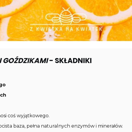
I GOŹDZIKAMI
- SKŁADNIKI
ego
ych
nosi coś wyjątkowego.
łocista baza, pełna naturalnych enzymów i minerałów.