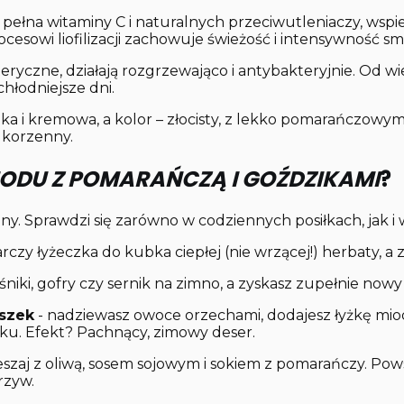
 pełna witaminy C i naturalnych przeciwutleniaczy, wspi
ocesowi liofilizacji zachowuje świeżość i intensywność s
teryczne, działają rozgrzewająco i antybakteryjnie. Od 
chłodniejsze dni.
dka i kremowa, a kolor – złocisty, z lekko pomarańczo
e korzenny.
ODU Z POMARAŃCZĄ I GOŹDZIKAMI
?
lny. Sprawdzi się zarówno w codziennych posiłkach, jak
rczy łyżeczka do kubka ciepłej (nie wrzącej!) herbaty, a
śniki, gofry czy sernik na zimno, a zyskasz zupełnie no
uszek
- nadziewasz owoce orzechami, dodajesz łyżkę mio
ku. Efekt? Pachnący, zimowy deser.
szaj z oliwą, sosem sojowym i sokiem z pomarańczy. Pow
rzyw.