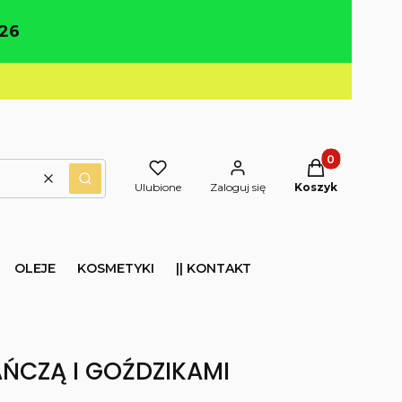
26
Produkty w kos
Wyczyść
Szukaj
Ulubione
Zaloguj się
Koszyk
OLEJE
KOSMETYKI
|| KONTAKT
ŃCZĄ I GOŹDZIKAMI