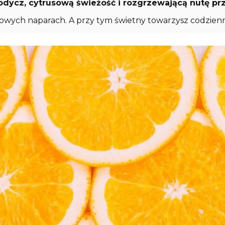
łodycz, cytrusową świeżość i rozgrzewającą nutę pr
imowych naparach. A przy tym świetny towarzysz codzien