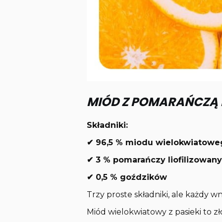
MIÓD Z POMARAŃCZĄ 
Składniki:
✔ 96,5 % miodu wielokwiatow
✔ 3 % pomarańczy liofilizowan
✔ 0,5 % goździków
Trzy proste składniki, ale każdy w
Miód wielokwiatowy z pasieki to z