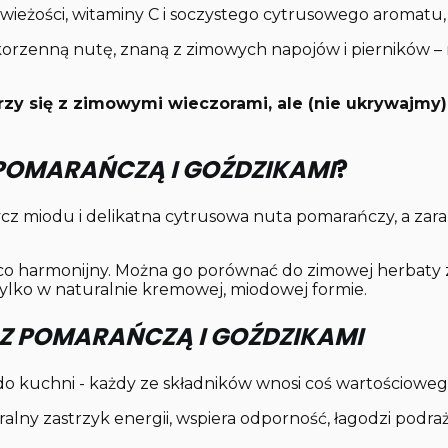
świeżości, witaminy C i soczystego cytrusowego aromatu
orzenną nutę, znaną z zimowych napojów i pierników – 
zy się z zimowymi wieczorami, ale (nie ukrywajmy)
 POMARAŃCZĄ I GOŹDZIKAMI
?
cz miodu i delikatna cytrusowa nuta pomarańczy, a zara
ąco harmonijny. Można go porównać do zimowej herbaty 
ylko w naturalnie kremowej, miodowej formie.
Z POMARAŃCZĄ I GOŹDZIKAMI
do kuchni - każdy ze składników wnosi coś wartościoweg
alny zastrzyk energii, wspiera odporność, łagodzi podrażn