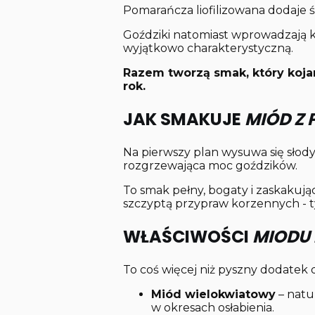
Pomarańcza liofilizowana dodaje 
Goździki natomiast wprowadzają k
wyjątkowo charakterystyczną.
Razem tworzą smak, który kojar
rok.
JAK SMAKUJE
MIÓD Z
Na pierwszy plan wysuwa się słody
rozgrzewająca moc goździków.
To smak pełny, bogaty i zaskakuj
szczyptą przypraw korzennych - t
WŁAŚCIWOŚCI
MIODU 
To coś więcej niż pyszny dodatek 
Miód wielokwiatowy
– natur
w okresach osłabienia.