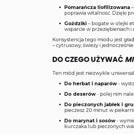
Pomarańcza liofilizowana
–
poprawia witalność. Dzięki pr
Goździki
– bogate w olejki e
wsparcie w przeziębieniach i 
Konsystencja tego miodu jest gła
– cytrusowy, świeży i jednocześni
DO CZEGO UŻYWAĆ
MI
Ten miód jest niezwykle uniwersa
Do herbat i naparów
- wysta
Do deserów
- polej nim nale
Do pieczonych jabłek i gr
pieczesz 20 minut w piekarni
Do marynat i sosów
- wymie
kurczaka lub pieczonych wa