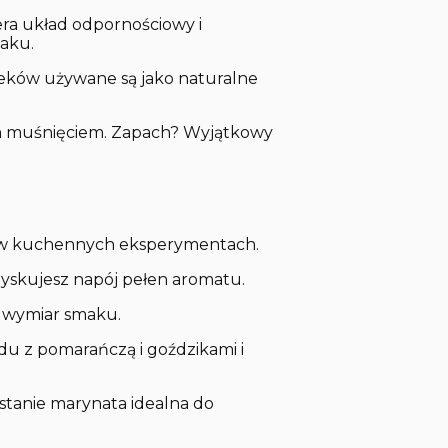
era układ odpornościowy i
maku.
wieków używane są jako naturalne
wym muśnięciem. Zapach? Wyjątkowy
 i w kuchennych eksperymentach.
 zyskujesz napój pełen aromatu.
wy wymiar smaku.
du z pomarańczą i goździkami i
stanie marynata idealna do