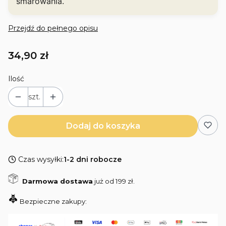
smarowania.
Przejdź do pełnego opisu
Cena
34,90 zł
Ilość
szt.
Dodaj do koszyka
Czas wysyłki:
1-2 dni robocze
Darmowa dostawa
już od 199 zł.
Bezpieczne zakupy: