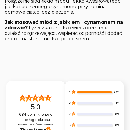
Połączenie słodkiego miodu, lekko kwaskowatego
jabłka i korzennego cynamonu przypomina
domowe ciasto, bez pieczenia.
Jak stosować miód z jabłkiem i cynamonem na
zdrowie?
Łyżeczka rano lub wieczorem może
działać rozgrzewająco, wspierać odporność i dodać
energii na start dnia lub przed snem.
5
99%
4
1%
5.0
3
684
opinii klientów
0%
z całego okresu
zebranych i zweryfikowanych przez
2
0%