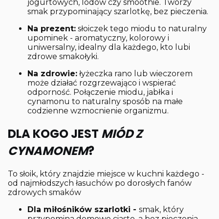
jogurtowych, lodów czy smoothie. Tworzy
smak przypominający szarlotkę, bez pieczenia.
Na prezent:
słoiczek tego miodu to naturalny
upominek - aromatyczny, kolorowy i
uniwersalny, idealny dla każdego, kto lubi
zdrowe smakołyki.
Na zdrowie:
łyżeczka rano lub wieczorem
może działać rozgrzewająco i wspierać
odporność. Połączenie miodu, jabłka i
cynamonu to naturalny sposób na małe
codzienne wzmocnienie organizmu.
DLA KOGO JEST
MIÓD Z
CYNAMONEM
?
To słoik, który znajdzie miejsce w kuchni każdego -
od najmłodszych łasuchów po dorosłych fanów
zdrowych smaków
Dla miłośników szarlotki -
smak, który
przypomina domowe ciasto, a bez pieczenia.