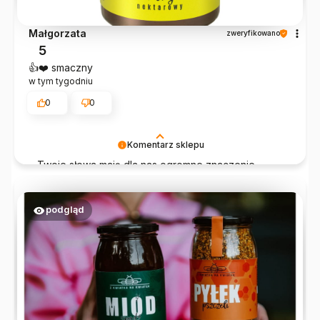
Małgorzata
zweryfikowano
5
👍️❤️ smaczny
w tym tygodniu
0
0
Komentarz sklepu
Twoje słowa mają dla nas ogromne znaczenie.
Dziękujemy i mamy nadzieję, że nasze produkty
będą gościć u Ciebie częściej!
podgląd