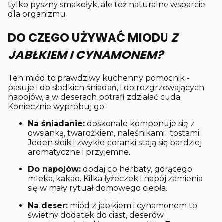
tylko pyszny smakołyk, ale też naturalne wsparcie
dla organizmu
DO CZEGO UŻYWAĆ MIODU
Z
JABŁKIEM I CYNAMONEM?
Ten miód to prawdziwy kuchenny pomocnik -
pasuje i do słodkich śniadań, i do rozgrzewających
napojów, a w deserach potrafi zdziałać cuda.
Koniecznie wypróbuj go:
Na śniadanie:
doskonale komponuje się z
owsianką, twarożkiem, naleśnikami i tostami.
Jeden słoik i zwykłe poranki stają się bardziej
aromatyczne i przyjemne.
Do napojów:
dodaj do herbaty, gorącego
mleka, kakao. Kilka łyżeczek i napój zamienia
się w mały rytuał domowego ciepła.
Na deser:
miód z jabłkiem i cynamonem to
świetny dodatek do ciast, deserów