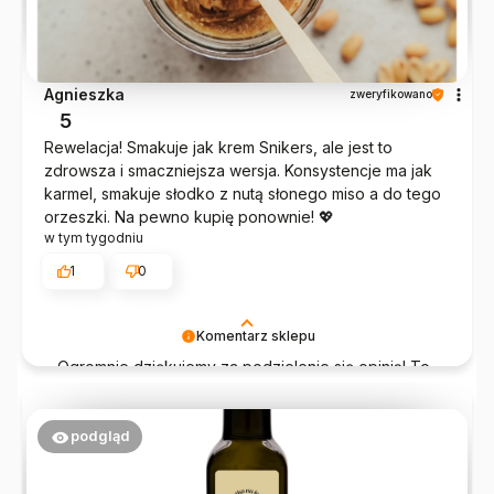
Agnieszka
zweryfikowano
5
Rewelacja! Smakuje jak krem Snikers, ale jest to
zdrowsza i smaczniejsza wersja. Konsystencje ma jak
karmel, smakuje słodko z nutą słonego miso a do tego
orzeszki. Na pewno kupię ponownie! 💖
w tym tygodniu
1
0
Komentarz sklepu
Ogromnie dziękujemy za podzielenie się opinią! To
właśnie dzięki takim słowom chce się pracować
jeszcze bardziej 💛
podgląd