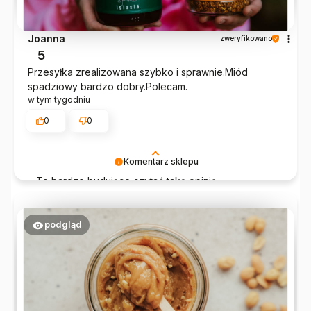
Joanna
zweryfikowano
5
Przesyłka zrealizowana szybko i sprawnie.Miód
spadziowy bardzo dobry.Polecam.
w tym tygodniu
0
0
Komentarz sklepu
To bardzo budujące czytać taką opinię.
Dziękujemy, że jesteś z nami i że wybierasz
prawdziwe, naturalne produkty.
podgląd