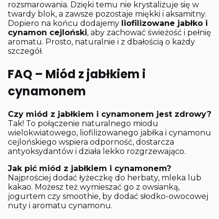
rozsmarowania. Dzięki temu nie krystalizuje się w
twardy blok, a zawsze pozostaje miękki i aksamitny.
Dopiero na końcu dodajemy
liofilizowane jabłko i
cynamon cejloński
, aby zachować świeżość i pełnię
aromatu. Prosto, naturalnie i z dbałością o każdy
szczegół.
FAQ – Miód z jabłkiem i
cynamonem
Czy miód z jabłkiem i cynamonem jest zdrowy?
Tak! To połączenie naturalnego miodu
wielokwiatowego, liofilizowanego jabłka i cynamonu
cejlońskiego wspiera odporność, dostarcza
antyoksydantów i działa lekko rozgrzewająco.
Jak pić miód z jabłkiem i cynamonem?
Najprościej dodać łyżeczkę do herbaty, mleka lub
kakao. Możesz też wymieszać go z owsianką,
jogurtem czy smoothie, by dodać słodko-owocowej
nuty i aromatu cynamonu.