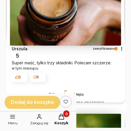
Urszula
zweryfikowano
5
Super maść, tylko trzy składniki. Polecam szczerze.
w tym miesiącu
0
0
Komentarz sklepu
Dodaj do koszyka
Twoje słowa mają dla nas ogromne znaczenie.
Dziękujemy i mamy nadzieję, że nasze produkty
będą gościć u Ciebie częściej!
Produkty w koszyku: 0. Zobacz 
podgląd
Menu
Zaloguj się
Koszyk