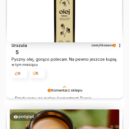
Urszula
zweryfikowano
5
Pyszny olej, gorąco polecam. Na pewno jeszcze kupię.
w tym miesiącu
0
0
Komentarz sklepu
Dziękujemy za piękny komentarz! Twoje
zadowolenie to najlepsza nagroda za naszą pasję i
serce wkładane w każdy produkt.
podgląd