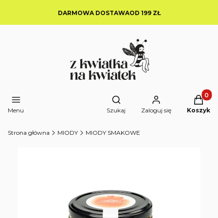
DARMOWA DOSTAWAOD 199 ZŁ
Produkt
Otwórz wyszukiwarkę
Menu
Szukaj
Zaloguj się
Koszyk
Strona główna
MIODY
MIODY SMAKOWE