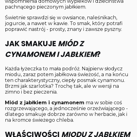
wspomnienia domowych wypieków i dzieciństwa
pachnącego pieczonym jabłkiem.
Świetnie sprawdzi się w owsiance, naleśnikach,
jogurcie, a nawet w kawie. To smak, który potrafi
poprawić nastrój - prosty, znany i zawsze pyszny.
JAK SMAKUJE
MIÓD Z
CYNAMONEM I JABŁKIEM
?
Każda łyżeczka to mała podróż. Najpierw słodycz
miodu, zaraz potem jabłkowa świeżość, a na końcu
ten charakterystyczny, ciepły posmak cynamonu.
Brzmi jak szarlotka? Trochę tak, ale w wersji na
zimno i bez pieczenia.
Miód z jabłkiem i cynamonem
ma w sobie coś
rozgrzewającego, a jednocześnie orzeźwiającego -
dlatego smakuje dobrze zarówno w herbacie, jak i
na kromce świeżego chleba.
WŁAŚCIWOŚCI
MIODU Z JABŁKIEM