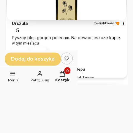
Urszula
zweryfikowano
5
Pyszny olej, gorąco polecam. Na pewno jeszcze kupię.
w tym miesiącu
0
0
Dodaj do koszyka
Komentarz sklepu
Produkty w koszyku: 0. Zobacz 
Dziękujemy za piękny komentarz! Twoje
Menu
Zaloguj się
Koszyk
zadowolenie to najlepsza nagroda za naszą pasję i
serce wkładane w każdy produkt.
podgląd