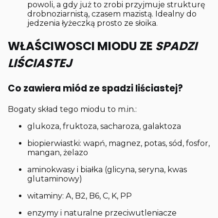
powoli, a gdy już to zrobi przyjmuje strukturę
drobnoziarnistą, czasem mazistą. Idealny do
jedzenia łyżeczką prosto ze słoika.
WŁAŚCIWOSCI MIODU ZE
SPADZI
LIŚCIASTEJ
Co zawiera miód ze spadzi liściastej?
Bogaty skład tego miodu to m.in.:
glukoza, fruktoza, sacharoza, galaktoza
biopierwiastki: wapń, magnez, potas, sód, fosfor,
mangan, żelazo
aminokwasy i białka (glicyna, seryna, kwas
glutaminowy)
witaminy: A, B2, B6, C, K, PP
enzymy i naturalne przeciwutleniacze