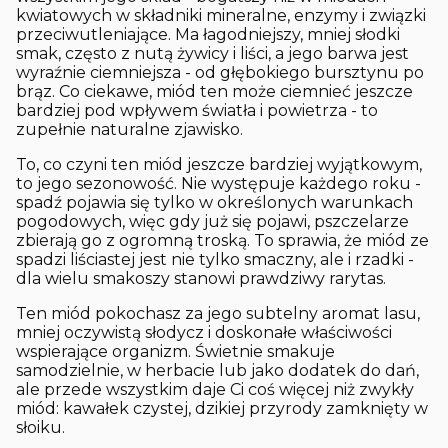
kwiatowych w składniki mineralne, enzymy i związki
przeciwutleniające. Ma łagodniejszy, mniej słodki
smak, często z nutą żywicy i liści, a jego barwa jest
wyraźnie ciemniejsza - od głębokiego bursztynu po
brąz. Co ciekawe, miód ten może ciemnieć jeszcze
bardziej pod wpływem światła i powietrza - to
zupełnie naturalne zjawisko.
To, co czyni ten miód jeszcze bardziej wyjątkowym,
to jego sezonowość. Nie występuje każdego roku -
spadź pojawia się tylko w określonych warunkach
pogodowych, więc gdy już się pojawi, pszczelarze
zbierają go z ogromną troską. To sprawia, że miód ze
spadzi liściastej jest nie tylko smaczny, ale i rzadki -
dla wielu smakoszy stanowi prawdziwy rarytas.
Ten miód pokochasz za jego subtelny aromat lasu,
mniej oczywistą słodycz i doskonałe właściwości
wspierające organizm. Świetnie smakuje
samodzielnie, w herbacie lub jako dodatek do dań,
ale przede wszystkim daje Ci coś więcej niż zwykły
miód: kawałek czystej, dzikiej przyrody zamknięty w
słoiku.