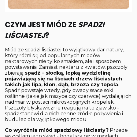
CZYM JEST MIÓD ZE
SPADZI
LIŚCIASTEJ
?
Miód ze spadzi liściastej to wyjątkowy dar natury,
który różni się od popularnych miodów
nektarowych nie tylko smakiem, ale i sposobem
powstawania. Zamiast nektaru z kwiatów, pszczoły
zbierają
spadź - słodką, lepką wydzielinę
pojawiającą się na liściach drzew liściastych
takich jak lipa, klon, dąb, brzoza czy topola
.
Spadź powstaje wtedy, gdy owady ssące soki
roślinne (takie jak mszyce czy czerwce) wydalają ich
nadmiar w postaci mikroskopijnych kropelek.
Pszczoły błyskawicznie reagują na to zjawisko -
spadź stanowi dla nich cenne źródło pożywienia i
budulec dla wyjątkowego miodu.
Co wyróżnia miód spadziowy liściasty?
Przede
wszystkim jego skład - bogatszy niż w miodach