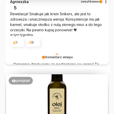
Agnieszka
zweryfikowano
5
Rewelacja! Smakuje jak krem Snikers, ale jest to
zdrowsza i smaczniejsza wersja. Konsystencje ma jak
karmel, smakuje słodko z nutą słonego miso a do tego
orzeszki. Na pewno kupię ponownie! 💖
w tym tygodniu
1
0
Komentarz sklepu
Ogromnie dziękujemy za podzielenie się opinią! To
właśnie dzięki takim słowom chce się pracować
jeszcze bardziej 💛
podgląd