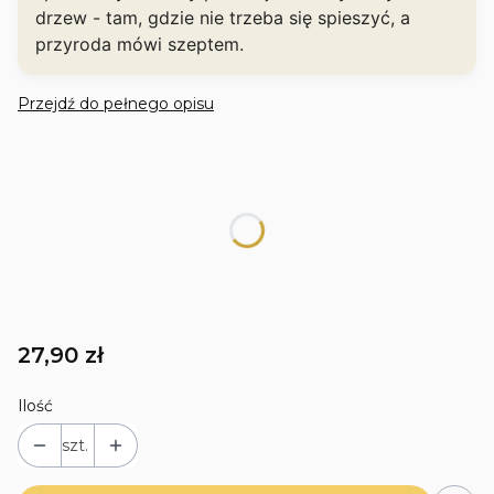
drzew - tam, gdzie nie trzeba się spieszyć, a
przyroda mówi szeptem.
Przejdź do pełnego opisu
WYBIERZ SWÓJ PRODUKT
Poszczególne warianty mogą różnić się ceną
*
Gramatura
Wybierz wariant, aby dodać produkt do koszyka
Cena
27,90 zł
Ilość
szt.