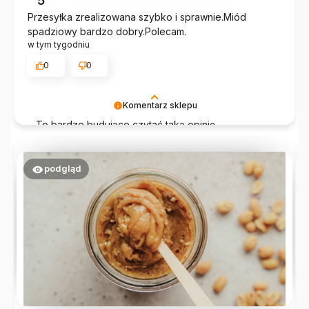
5
Przesyłka zrealizowana szybko i sprawnie.Miód
spadziowy bardzo dobry.Polecam.
w tym tygodniu
0
0
Komentarz sklepu
To bardzo budujące czytać taką opinię.
Dziękujemy, że jesteś z nami i że wybierasz
prawdziwe, naturalne produkty.
podgląd