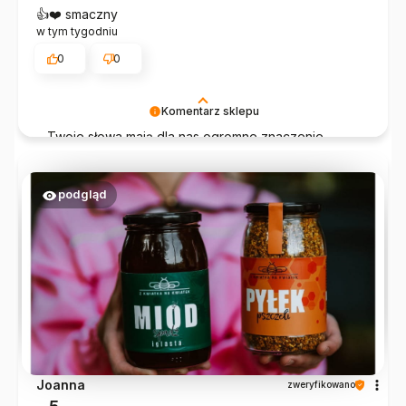
👍️❤️ smaczny
w tym tygodniu
0
0
Komentarz sklepu
Twoje słowa mają dla nas ogromne znaczenie.
Dziękujemy i mamy nadzieję, że nasze produkty
będą gościć u Ciebie częściej!
podgląd
Joanna
zweryfikowano