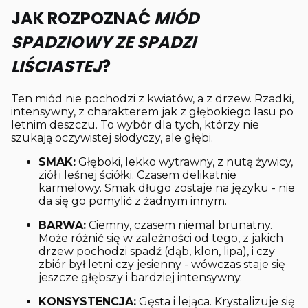
JAK ROZPOZNAĆ
MIÓD
SPADZIOWY ZE SPADZI
LIŚCIASTEJ
?
Ten miód nie pochodzi z kwiatów, a z drzew. Rzadki,
intensywny, z charakterem jak z głębokiego lasu po
letnim deszczu. To wybór dla tych, którzy nie
szukają oczywistej słodyczy, ale głębi.
SMAK:
Głęboki, lekko wytrawny, z nutą żywicy,
ziół i leśnej ściółki. Czasem delikatnie
karmelowy. Smak długo zostaje na języku - nie
da się go pomylić z żadnym innym.
BARWA:
Ciemny, czasem niemal brunatny.
Może różnić się w zależności od tego, z jakich
drzew pochodzi spadź (dąb, klon, lipa), i czy
zbiór był letni czy jesienny - wówczas staje się
jeszcze głębszy i bardziej intensywny.
KONSYSTENCJA:
Gęsta i lejąca. Krystalizuje się