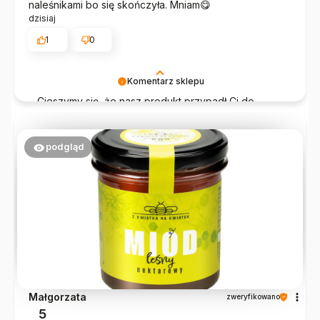
naleśnikami bo się skończyła. Mniam😋
dzisiaj
1
0
Komentarz sklepu
Cieszymy się, że nasz produkt przypadł Ci do
gustu. Dziękujemy za dobre słowo – to dla nas
największa motywacja do dalszej pracy!
podgląd
Małgorzata
zweryfikowano
5