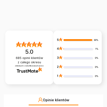
5
99%
4
1%
5.0
3
685
opinii klientów
0%
z całego okresu
zebranych i zweryfikowanych przez
2
0%
1
0%
Opinie klientów