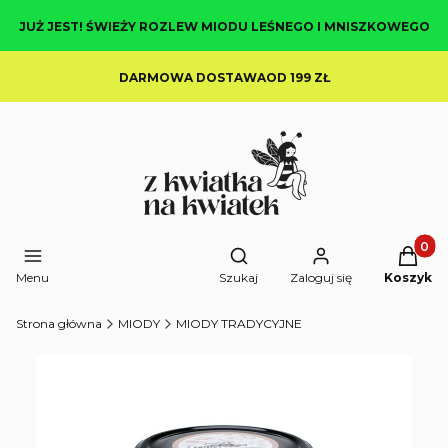
JUŻ JEST! ŚWIEŻY ROZLEW MIODU LEŚNEGO I MNISZKOWEGO
DARMOWA DOSTAWAOD 199 ZŁ
Produkt
Otwórz wyszukiwarkę
Menu
Szukaj
Zaloguj się
Koszyk
Strona główna
MIODY
MIODY TRADYCYJNE