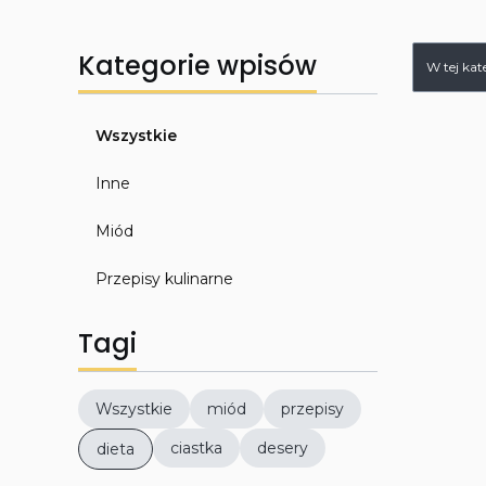
Kategorie wpisów
W tej kat
Wszystkie
Inne
Miód
Przepisy kulinarne
Tagi
Wszystkie
miód
przepisy
ciastka
desery
dieta