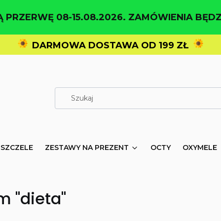
 PRZERWĘ 08-15.08.2026. ZAMÓWIENIA BĘDZ
DARMOWA DOSTAWA OD 199 ZŁ
PSZCZELE
ZESTAWY NA PREZENT
OCTY
OXYMELE
 "dieta"