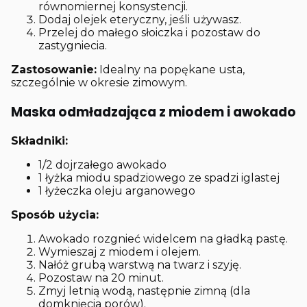
równomiernej konsystencji.
Dodaj olejek eteryczny, jeśli używasz.
Przelej do małego słoiczka i pozostaw do
zastygniecia.
Zastosowanie:
Idealny na popękane usta,
szczególnie w okresie zimowym.
Maska odmładzająca z miodem i awokado
Składniki:
1/2 dojrzałego awokado
1 łyżka miodu spadziowego ze spadzi iglastej
1 łyżeczka oleju arganowego
Sposób użycia:
Awokado rozgnieć widelcem na gładką pastę.
Wymieszaj z miodem i olejem.
Nałóż grubą warstwą na twarz i szyję.
Pozostaw na 20 minut.
Zmyj letnią wodą, następnie zimną (dla
domknięcia porów).