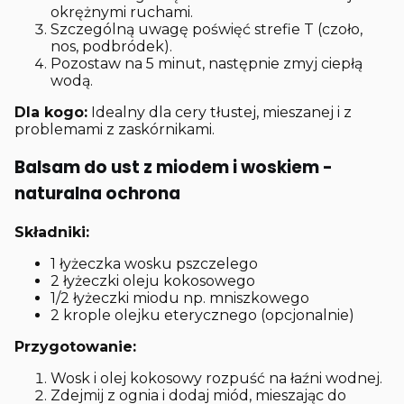
okrężnymi ruchami.
Szczególną uwagę poświęć strefie T (czoło,
nos, podbródek).
Pozostaw na 5 minut, następnie zmyj ciepłą
wodą.
Dla kogo:
Idealny dla cery tłustej, mieszanej i z
problemami z zaskórnikami.
Balsam do ust z miodem i woskiem -
naturalna ochrona
Składniki:
1 łyżeczka wosku pszczelego
2 łyżeczki oleju kokosowego
1/2 łyżeczki miodu np. mniszkowego
2 krople olejku eterycznego (opcjonalnie)
Przygotowanie:
Wosk i olej kokosowy rozpuść na łaźni wodnej.
Zdejmij z ognia i dodaj miód, mieszając do