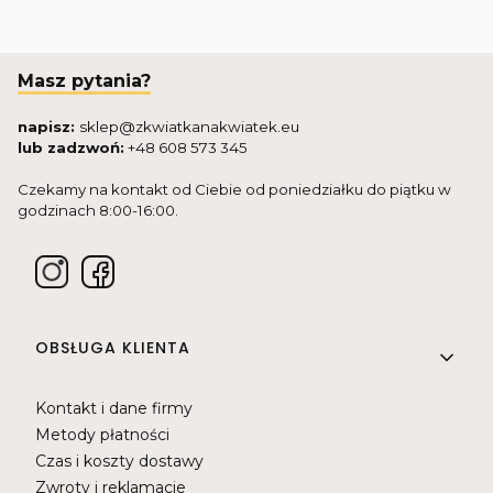
Masz pytania?
napisz:
sklep@zkwiatkanakwiatek.eu
lub zadzwoń:
+48 608 573 345
Czekamy na kontakt od Ciebie od poniedziałku do piątku w
godzinach 8:00-16:00.
Linki w stopce
OBSŁUGA KLIENTA
Kontakt i dane firmy
Metody płatności
Czas i koszty dostawy
Zwroty i reklamacje