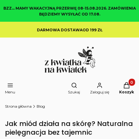
BZZ... MAMY WAKACYJNĄ PRZERWĘ 08-15.08.2026. ZAMÓWIENIA
BĘDZIEMY WYSYŁAĆ OD 17.08.
DARMOWA DOSTAWAOD 199 ZŁ
Produkt
Otwórz wyszukiwarkę
Menu
Szukaj
Zaloguj się
Koszyk
Strona główna
Blog
Jak miód działa na skórę? Naturalna
pielęgnacja bez tajemnic