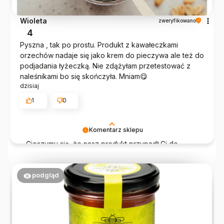
Wioleta
zweryfikowano
4
Pyszna , tak po prostu. Produkt z kawałeczkami
orzechów nadaje się jako krem do pieczywa ale też do
podjadania łyżeczką. Nie zdążyłam przetestować z
naleśnikami bo się skończyła. Mniam😋
dzisiaj
1
0
Komentarz sklepu
Cieszymy się, że nasz produkt przypadł Ci do
gustu. Dziękujemy za dobre słowo – to dla nas
największa motywacja do dalszej pracy!
podgląd