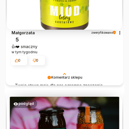
Małgorzata
zweryfikowano
5
👍️❤️ smaczny
w tym tygodniu
0
0
Komentarz sklepu
Twoje słowa mają dla nas ogromne znaczenie.
Dziękujemy i mamy nadzieję, że nasze produkty
będą gościć u Ciebie częściej!
podgląd