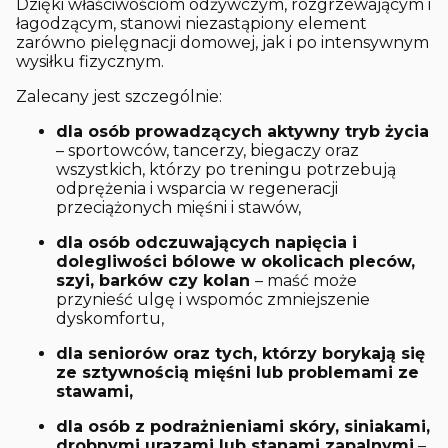
Dzięki właściwościom odżywczym, rozgrzewającym i
łagodzącym, stanowi niezastąpiony element
zarówno pielęgnacji domowej, jak i po intensywnym
wysiłku fizycznym.
Zalecany jest szczególnie:
dla osób prowadzących aktywny tryb życia
– sportowców, tancerzy, biegaczy oraz
wszystkich, którzy po treningu potrzebują
odprężenia i wsparcia w regeneracji
przeciążonych mięśni i stawów,
dla osób odczuwających napięcia i
dolegliwości bólowe w okolicach pleców,
szyi, barków czy kolan
– maść może
przynieść ulgę i wspomóc zmniejszenie
dyskomfortu,
dla seniorów oraz tych, którzy borykają się
ze sztywnością mięśni lub problemami ze
stawami,
dla osób z podrażnieniami skóry, siniakami,
drobnymi urazami lub stanami zapalnymi
–