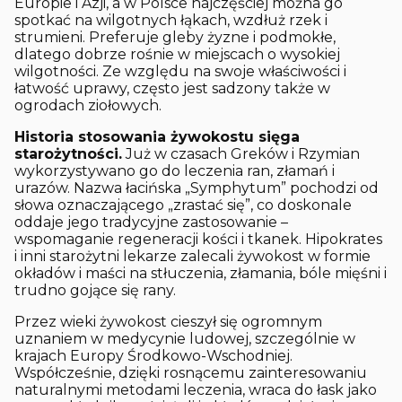
Europie i Azji, a w Polsce najczęściej można go
spotkać na wilgotnych łąkach, wzdłuż rzek i
strumieni. Preferuje gleby żyzne i podmokłe,
dlatego dobrze rośnie w miejscach o wysokiej
wilgotności. Ze względu na swoje właściwości i
łatwość uprawy, często jest sadzony także w
ogrodach ziołowych.
Historia stosowania żywokostu sięga
starożytności.
Już w czasach Greków i Rzymian
wykorzystywano go do leczenia ran, złamań i
urazów. Nazwa łacińska „Symphytum” pochodzi od
słowa oznaczającego „zrastać się”, co doskonale
oddaje jego tradycyjne zastosowanie –
wspomaganie regeneracji kości i tkanek. Hipokrates
i inni starożytni lekarze zalecali żywokost w formie
okładów i maści na stłuczenia, złamania, bóle mięśni i
trudno gojące się rany.
Przez wieki żywokost cieszył się ogromnym
uznaniem w medycynie ludowej, szczególnie w
krajach Europy Środkowo-Wschodniej.
Współcześnie, dzięki rosnącemu zainteresowaniu
naturalnymi metodami leczenia, wraca do łask jako