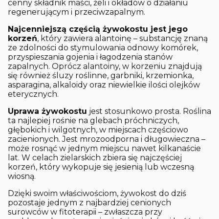
cenny składnik maści, żeli i okładów o działaniu
regenerującym i przeciwzapalnym.
Najcenniejszą częścią żywokostu jest jego
korzeń
, który zawiera alantoinę – substancję znaną
ze zdolności do stymulowania odnowy komórek,
przyspieszania gojenia i łagodzenia stanów
zapalnych. Oprócz alantoiny, w korzeniu znajdują
się również śluzy roślinne, garbniki, krzemionka,
asparagina, alkaloidy oraz niewielkie ilości olejków
eterycznych.
Uprawa żywokostu
jest stosunkowo prosta. Roślina
ta najlepiej rośnie na glebach próchniczych,
głębokich i wilgotnych, w miejscach częściowo
zacienionych. Jest mrozoodporna i długowieczna –
może rosnąć w jednym miejscu nawet kilkanaście
lat. W celach zielarskich zbiera się najczęściej
korzeń, który wykopuje się jesienią lub wczesną
wiosną.
Dzięki swoim właściwościom, żywokost do dziś
pozostaje jednym z najbardziej cenionych
surowców w fitoterapii – zwłaszcza przy