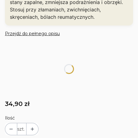
stany zapalne, zmniejsza podrażnienia i obrzęki.
Stosuj przy złamaniach, zwichnięciach,
skręceniach, bólach reumatycznych.
Przejdź do pełnego opisu
WYBIERZ SWÓJ PRODUKT
Poszczególne warianty mogą różnić się ceną
*
Pojemność
Wybierz wariant, aby dodać produkt do koszyka
Cena
34,90 zł
Ilość
szt.