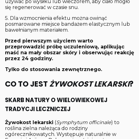
używać po wysiłku lub wieczorem, aby ciało mogło
się regenerować w czasie snu.
5. Dla wzmocnienia efektu można owinąć
posmarowane miejsce bandażem elastycznym lub
bawełnianym materiałem.
Przed pierwszym użyciem warto
przeprowadzić próbę uczuleniową, aplikując
maść na mały obszar skóry i obserwując reakcję
przez 24 godziny.
Tylko do stosowania zewnętrznego.
CO TO JEST
ŻYWOKOST LEKARSKI
?
SKARB NATURY O WIELOWIEKOWEJ
TRADYCJI LECZNICZEJ
Żywokost lekarski
(
Symphytum officinale
) to
roślina zielna należąca do rodziny
ogórecznikowatych. Występuje naturalnie w