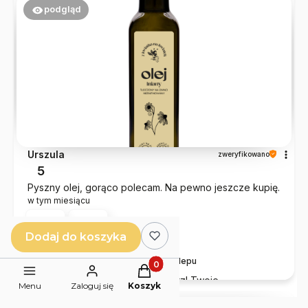
podgląd
Urszula
zweryfikowano
5
Pyszny olej, gorąco polecam. Na pewno jeszcze kupię.
w tym miesiącu
0
0
Dodaj do koszyka
Komentarz sklepu
Produkty w koszyku: 0. Zobacz 
Dziękujemy za piękny komentarz! Twoje
Menu
Zaloguj się
Koszyk
zadowolenie to najlepsza nagroda za naszą pasję i