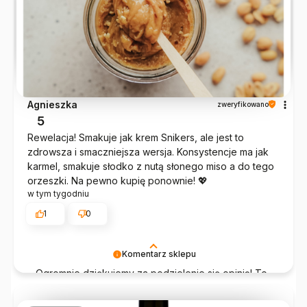
Agnieszka
zweryfikowano
5
Rewelacja! Smakuje jak krem Snikers, ale jest to
zdrowsza i smaczniejsza wersja. Konsystencje ma jak
karmel, smakuje słodko z nutą słonego miso a do tego
orzeszki. Na pewno kupię ponownie! 💖
w tym tygodniu
1
0
Komentarz sklepu
Ogromnie dziękujemy za podzielenie się opinią! To
właśnie dzięki takim słowom chce się pracować
jeszcze bardziej 💛