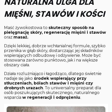
NATURALNA ULGA DLA
MIĘŚNI, STAWÓW I KOŚCI
Maść żywokostowa to
skuteczny sposób na
pielęgnację skóry, regenerację mięśni i stawów
oraz
masaż.
Dzięki lekkiej, dobrze wchłanialnej formule, szybko
przenika w głąb skóry, dostarczając jej składników
wspierających odbudowę i odżywienie. Może być
stosowana zarówno punktowo, jak i na większe
obszary ciała.
Działa rozluźniająco i łagodząco, dlatego świetnie
nadaje się jako
środek wspierający przy
stłuczeniach, bólach stawów i mięśni czy
drobnych urazach
. To uniwersalny preparat dla
osób poszukujących skutecznego, naturalnego
wsparcia
w regeneracji i odprężeniu
.