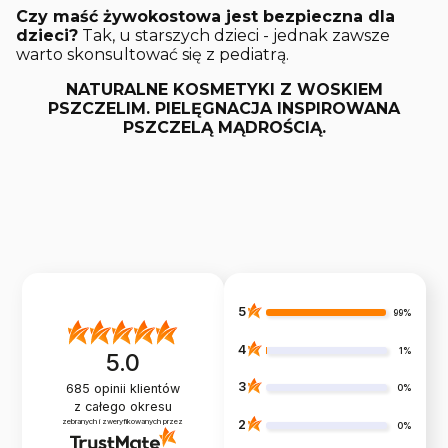
Czy maść żywokostowa jest bezpieczna dla
dzieci?
Tak, u starszych dzieci - jednak zawsze
warto skonsultować się z pediatrą.
NATURALNE KOSMETYKI Z WOSKIEM
PSZCZELIM. PIELĘGNACJA INSPIROWANA
PSZCZELĄ MĄDROŚCIĄ.
5
99%
4
1%
5.0
3
685
opinii klientów
0%
z całego okresu
zebranych i zweryfikowanych przez
2
0%